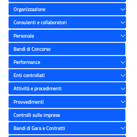
Toggle
Organizzazione
Toggle
Consulenti e collaboratori
Toggle
Personale
Toggle
Bandi di Concorso
Performance
Toggle
Enti controllati
Toggle
Attività e procedimenti
Toggle
Provvedimenti
Toggle
Controlli sulle imprese
Bandi di Gara e Contratti
Toggle