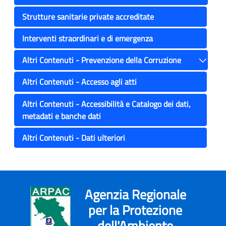
Toggle
Strutture sanitarie private accreditate
Interventi straordinari e di emergenza
Altri Contenuti - Prevenzione della Corruzione
Toggle
Altri Contenuti - Accesso agli atti
Altri Contenuti - Accessibilità e Catalogo dei dati,
metadati e banche dati
Altri Contenuti - Dati ulteriori
Agenzia Regionale
per la Protezione
dell'Ambiente