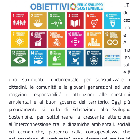
L’E
du
caz
ion
e
A
mb
ien
tal
e è
uno strumento fondamentale per sensibilizzare i
cittadini, le comunità e le giovani generazioni ad una
maggiore responsabilità e attenzione alle questioni
ambientali e al buon governo del territorio. Oggi più
propriamente si parla di Educazione allo Sviluppo
Sostenibile, per sottolineare la crescente attenzione
all’interconnessione tra le dinamiche ambientali, sociali
ed economiche, partendo dalla consapevolezza che