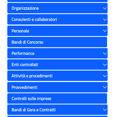
Toggle
Organizzazione
Toggle
Consulenti e collaboratori
Toggle
Personale
Toggle
Bandi di Concorso
Performance
Toggle
Enti controllati
Toggle
Attività e procedimenti
Toggle
Provvedimenti
Toggle
Controlli sulle imprese
Bandi di Gara e Contratti
Toggle