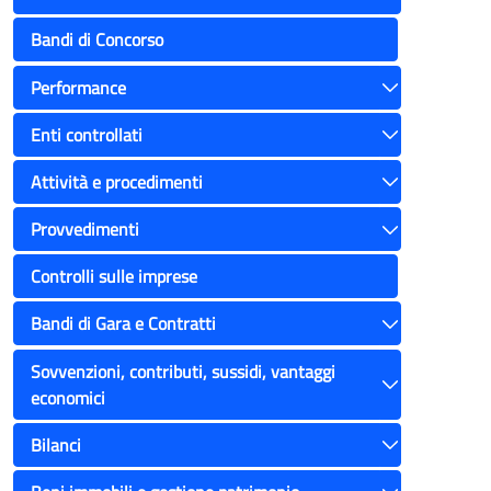
Toggle
Bandi di Concorso
Performance
Toggle
Enti controllati
Toggle
Attività e procedimenti
Toggle
Provvedimenti
Toggle
Controlli sulle imprese
Bandi di Gara e Contratti
Toggle
Sovvenzioni, contributi, sussidi, vantaggi
economici
Toggle
Bilanci
Toggle