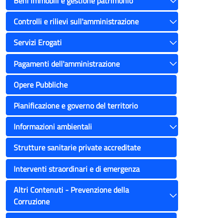
Beni immobili e gestione patrimonio
Toggle
Controlli e rilievi sull'amministrazione
Toggle
Servizi Erogati
Toggle
Pagamenti dell'amministrazione
Toggle
Opere Pubbliche
Pianificazione e governo del territorio
Informazioni ambientali
Toggle
Strutture sanitarie private accreditate
Interventi straordinari e di emergenza
Altri Contenuti - Prevenzione della
Corruzione
Toggle