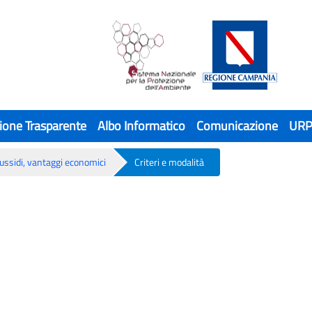
ione Trasparente
Albo Informatico
Comunicazione
UR
sussidi, vantaggi economici
Criteri e modalità