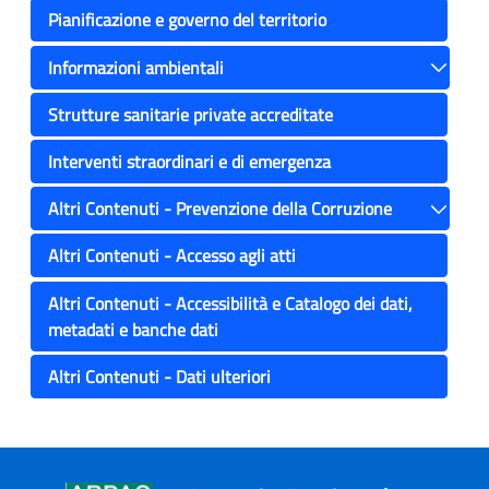
Pianificazione e governo del territorio
Informazioni ambientali
Toggle
Strutture sanitarie private accreditate
Interventi straordinari e di emergenza
Altri Contenuti - Prevenzione della Corruzione
Toggle
Altri Contenuti - Accesso agli atti
Altri Contenuti - Accessibilità e Catalogo dei dati,
metadati e banche dati
Altri Contenuti - Dati ulteriori