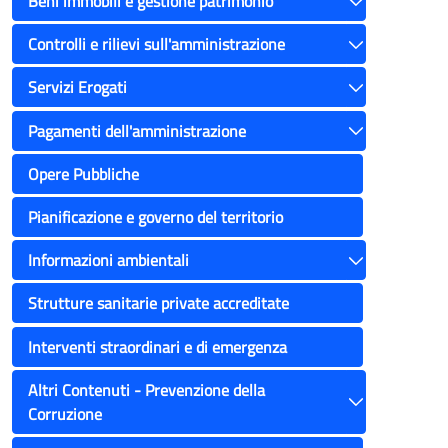
Beni immobili e gestione patrimonio
Toggle
Controlli e rilievi sull'amministrazione
Toggle
Servizi Erogati
Toggle
Pagamenti dell'amministrazione
Toggle
Opere Pubbliche
Pianificazione e governo del territorio
Informazioni ambientali
Toggle
Strutture sanitarie private accreditate
Interventi straordinari e di emergenza
Altri Contenuti - Prevenzione della
Corruzione
Toggle