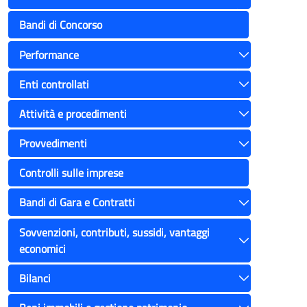
Toggle
Bandi di Concorso
Performance
Toggle
Enti controllati
Toggle
Attività e procedimenti
Toggle
Provvedimenti
Toggle
Controlli sulle imprese
Bandi di Gara e Contratti
Toggle
Sovvenzioni, contributi, sussidi, vantaggi
economici
Toggle
Bilanci
Toggle