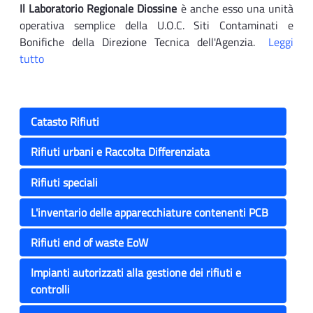
Il Laboratorio Regionale Diossine
è anche esso una unità
operativa semplice della U.O.C. Siti Contaminati e
Bonifiche della Direzione Tecnica dell'Agenzia.
Leggi
tutto
Catasto Rifiuti
Rifiuti urbani e Raccolta Differenziata
Rifiuti speciali
L'inventario delle apparecchiature contenenti PCB
Rifiuti end of waste EoW
Impianti autorizzati alla gestione dei rifiuti e
controlli