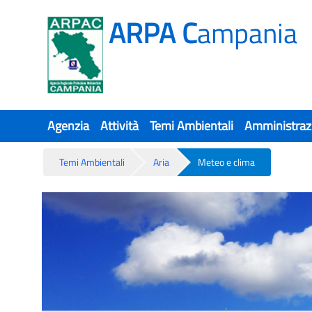
ARPA C
ampania
Agenzia
Attività
Temi Ambientali
Amministraz
Temi Ambientali
Aria
Meteo e clima
Meteo e clima