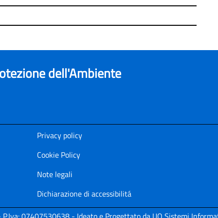
rotezione dell'Ambiente
Privacy policy
Cookie Policy
Note legali
Dichiarazione di accessibilitá
i - P.Iva: 07407530638 - Ideato e Progettato da UO Sistemi Informat