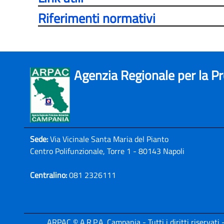
Riferimenti normativi
Agenzia Regionale per la P
Sede:
Via Vicinale Santa Maria del Pianto
Centro Polifunzionale, Torre 1 - 80143 Napoli
Centralino:
081 2326111
ARPAC © A.R.P.A. Campania - Tutti i diritti riservat