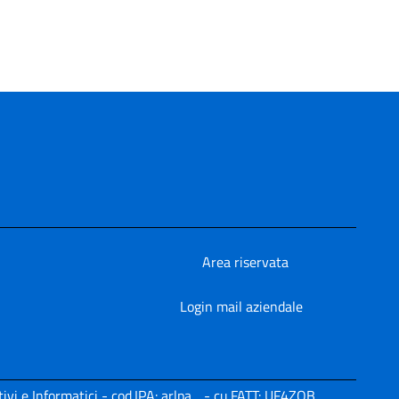
Area riservata
Login mail aziendale
ivi e Informatici - cod.IPA: arlpa_ - cu.FATT: UF4ZQB