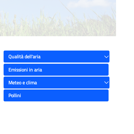
Qualità dell'aria
Toggle
Emissioni in aria
Meteo e clima
Toggle
Pollini