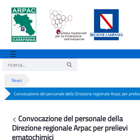
News
Convocazione del personale della Direzione regionale Arpac per preli
Convocazione del personale della Direzi
Convocazione del personale della
Indietro
Direzione regionale Arpac per prelievi
ematochimici