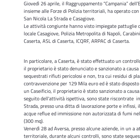
Giovedì 26 aprile, il Raggruppamento “Campania” dell’E
insieme alle Forze di Polizia territoriali, ha operato c
San Nicola La Strada e Casagiove.
Le attività congiunte hanno visto impiegate pattuglie del
locale Casagiove, Polizia Metropolita di Napoli, Carabin
Caserta, ASL di Caserta, ICQRF, ARPAC di Caserta.
In particolare, a Caserta, è stato effettuato un controll
il proprietario è stato denunciato e sanzionato a causa d
sequestrati rifiuti pericolosi e non, tra cui residui di p
contravvenzione per 129 Mila euro ed è stato disposto i
un Caseificio, il proprietario è stato sanzionato a causa 
seguito dell'attività ispettiva, sono state riscontrate 
Strada, presso una ditta di lavorazione porte e infissi, 
acque reflue ed immissione non autorizzata di fumi nell
(300 mq).
Venerdì 28 ad Aversa, presso alcune aziende, in un a att
territoriale, durante alcuni controlli, sono state seque