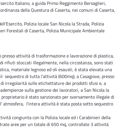
sercito Italiano, a guida Primo Reggimento Bersaglieri,
on ordinanza della Questura di Caserta, nei comuni di Caserta,
l’Esercito, Polizia locale San Nicola la Strada, Polizia
ieri Forestali di Caserta, Polizia Municipale Ambientale
o presso attività di trasformazione e lavorazione di plastica,
i rifiuti stoccati illegalmente, nella circostanza, sono stati
lastica, materiale legnoso ed oli esausti, è stata elevata una
l sequestro di tutta l'attività (600mq); a Casagiove, presso
di irregolarità sulle etichettature dei prodotti sfusi e, a
inadempienze sulla gestione dei lavoratori, a San Nicola la
il proprietario è stato sanzionato per sversamento illegale di
’ atmosfera, l'intera attività è stata posta sotto sequestro
ività congiunta con la Polizia locale ed i Carabinieri della
strate aree per un totale di 650 mq, controllate 3 attività