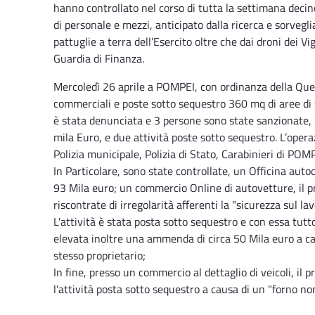
hanno controllato nel corso di tutta la settimana deci
di personale e mezzi, anticipato dalla ricerca e sorvegl
pattuglie a terra dell’Esercito oltre che dai droni dei V
Guardia di Finanza.
Mercoledì 26 aprile a POMPEI, con ordinanza della Quest
commerciali e poste sotto sequestro 360 mq di aree di
è stata denunciata e 3 persone sono state sanzionate, 
mila Euro, e due attività poste sotto sequestro. L’opera
Polizia municipale, Polizia di Stato, Carabinieri di PO
In Particolare, sono state controllate, un Officina auto
93 Mila euro; un commercio Online di autovetture, il p
riscontrate di irregolarità afferenti la "sicurezza sul lav
L'attività è stata posta sotto sequestro e con essa tutto 
elevata inoltre una ammenda di circa 50 Mila euro a cau
stesso proprietario;
In fine, presso un commercio al dettaglio di veicoli, il
l'attività posta sotto sequestro a causa di un "forno n