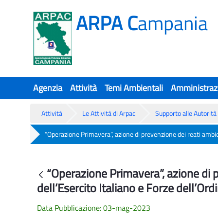
ARPA C
ampania
Agenzia
Attività
Temi Ambientali
Amministraz
Attività
Le Attività di Arpac
Supporto alle Autorità 
“Operazione Primavera”, azione di prevenzione dei reati ambient
“Operazione Primavera”, azione di pr
“Operazione Primavera”, azione di p
Indietro
dell’Esercito Italiano e Forze dell’Ord
Data Pubblicazione: 03-mag-2023