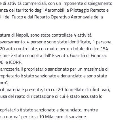
ne di attività commerciali, con un imponente dispiegamento
ianza del territorio dagli Aeromobili a Pilotaggio Remoto e
igili del Fuoco e dal Reparto Operativo Aeronavale della
ura di Napoli, sono state controllate 4 attività
 sversamento, 4 persone sono state identificate, 1 persona
20 auto controllate, con multe per un totale di oltre 154
zione è stata condotta dall’ Esercito, Guardia di Finanza,
MPEI e ICQRF.
carrozzeria il proprietario sanzionato per un massimale di
roprietario è stato sanzionato e denunciato e sono state
oro".
il materiale presente, tra cui 20 Tonnellate di rifiuti vari,
sa del reato di ricettazione di cui è stato accusato lo
 proprietario è stato sanzionato e denunciato, mentre
on a norma" per circa 10 Mila euro di sanzione.