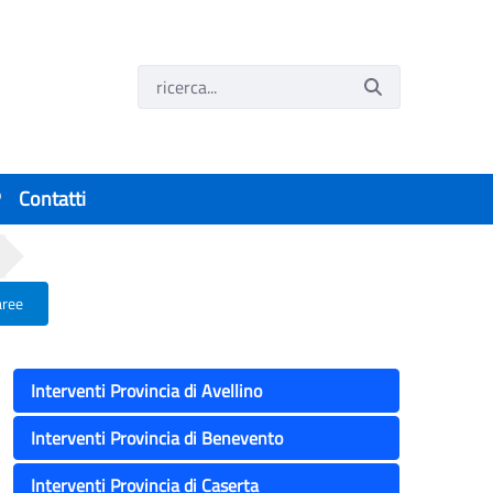
P
Contatti
aree
to Italiano e Forze dell’Ordine, sequestra
Interventi Provincia di Avellino
Interventi Provincia di Benevento
Interventi Provincia di Caserta