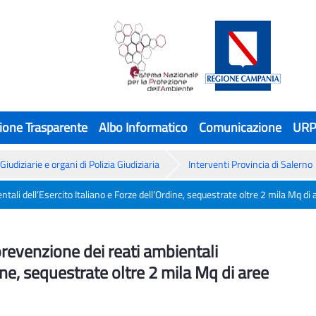
ione Trasparente
Albo Informatico
Comunicazione
UR
Giudiziarie e organi di Polizia Giudiziaria
Interventi Provincia di Salerno
ali dell’Esercito Italiano e Forze dell’Ordine, sequestrate oltre 2 mila Mq di 
evenzione dei reati ambientali dell’Eserci
revenzione dei reati ambientali
ine, sequestrate oltre 2 mila Mq di aree