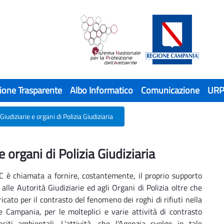
ione Trasparente
Albo Informatico
Comunicazione
UR
Giudiziarie e organi di Polizia Giudiziaria
organi di Polizia Giudiziaria
 organi di Polizia Giudiziaria
 è chiamata a fornire, costantemente, il proprio supporto
 alle Autorità Giudiziarie ed agli Organi di Polizia oltre che
aricato per il contrasto del fenomeno dei roghi di rifiuti nella
 Campania, per le molteplici e varie attività di contrasto
leciti ambientali. L’attività, che l'Agenzia svolge in tale