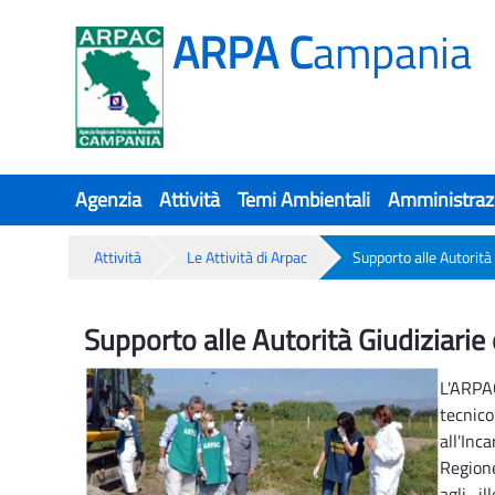
ARPA C
ampania
Agenzia
Attività
Temi Ambientali
Amministraz
Attività
Le Attività di Arpac
Supporto alle Autorità 
Supporto alle Autorità Giudiziarie e 
Supporto alle Autorità Giudiziarie e
L'ARPAC
tecnico
all'Inc
Regione
agli il