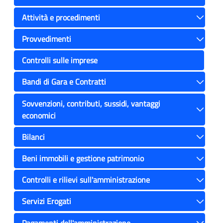
Toggle
Attività e procedimenti
Toggle
Provvedimenti
Toggle
Controlli sulle imprese
Bandi di Gara e Contratti
Toggle
Sovvenzioni, contributi, sussidi, vantaggi
economici
Toggle
Bilanci
Toggle
Beni immobili e gestione patrimonio
Toggle
Controlli e rilievi sull'amministrazione
Toggle
Servizi Erogati
Toggle
Pagamenti dell'amministrazione