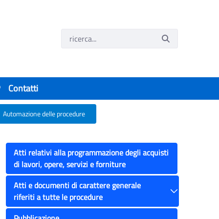
P
Contatti
Automazione delle procedure
Atti relativi alla programmazione degli acquisti
di lavori, opere, servizi e forniture
Atti e documenti di carattere generale
riferiti a tutte le procedure
Toggle
Pubblicazione