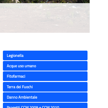
Legionella
Acque uso umano
Fitofarmaci
Terra dei Fuochi
Danno Ambientale
Progetti CCM 2009 e CCM 2010