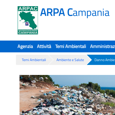
ARPA C
ampania
Agenzia
Attività
Temi Ambientali
Amministraz
Temi Ambientali
Ambiente e Salute
Danno Ambie
Danno Ambientale