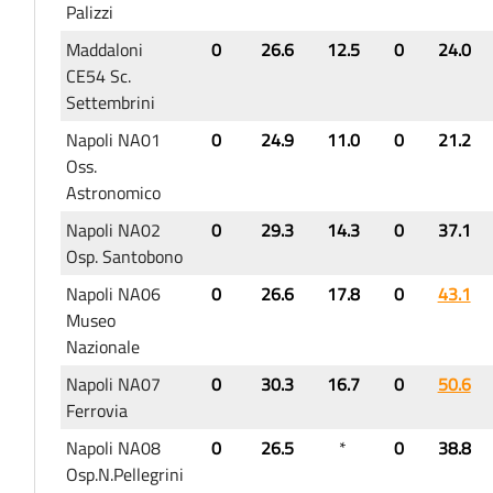
Palizzi
Maddaloni
0
26.6
12.5
0
24.0
CE54 Sc.
Settembrini
Napoli NA01
0
24.9
11.0
0
21.2
Oss.
Astronomico
Napoli NA02
0
29.3
14.3
0
37.1
Osp. Santobono
Napoli NA06
0
26.6
17.8
0
43.1
Museo
Nazionale
Napoli NA07
0
30.3
16.7
0
50.6
Ferrovia
Napoli NA08
0
26.5
*
0
38.8
Osp.N.Pellegrini