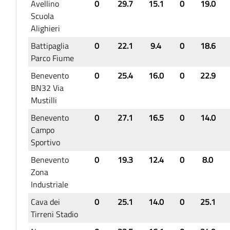
Avellino
0
29.7
15.1
0
19.0
Scuola
Alighieri
Battipaglia
0
22.1
9.4
0
18.6
Parco Fiume
Benevento
0
25.4
16.0
0
22.9
BN32 Via
Mustilli
Benevento
0
27.1
16.5
0
14.0
Campo
Sportivo
Benevento
0
19.3
12.4
0
8.0
Zona
Industriale
Cava dei
0
25.1
14.0
0
25.1
Tirreni Stadio