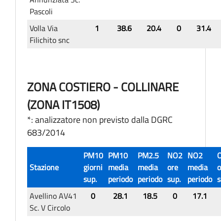
Pascoli
Volla Via
1
38.6
20.4
0
31.4
Filichito snc
ZONA COSTIERO - COLLINARE
(ZONA IT1508)
*: analizzatore non previsto dalla DGRC
683/2014
PM10
PM10
PM2.5
NO2
NO2
Stazione
giorni
media
media
ore
media
o
sup.
periodo
periodo
sup.
periodo
s
Avellino AV41
0
28.1
18.5
0
17.1
Sc. V Circolo