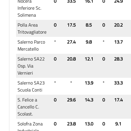
Nocera
0
33.5
16.1
0
24.9
Inferiore Sc.
Solimena
Polla Area
0
17.5
8.5
0
20.2
Tritovagliatore
Salerno Parco
*
27.4
9.8
*
13.7
Mercatello
Salerno SA22
0
20.8
12.1
0
28.3
Osp. Via
Vernieri
Salerno SA23
*
*
13.9
*
33.3
Scuola Conti
S. Felice a
0
29.6
14.3
0
17.4
Cancello C.
Scolast.
Solofra Zona
0
23.8
13.0
0
9.1
Industriale