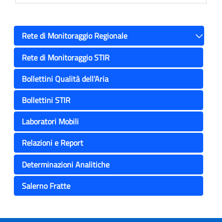
Rete di Monitoraggio Regionale
Toggle
Rete di Monitoraggio STIR
Bollettini Qualità dell'Aria
Bollettini STIR
Laboratori Mobili
Relazioni e Report
Determinazioni Analitiche
Salerno Fratte