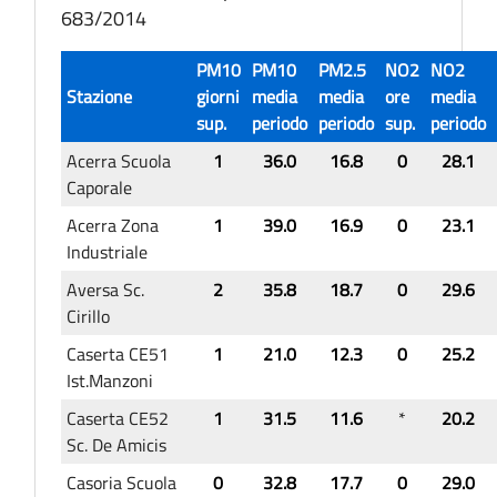
683/2014
PM10
PM10
PM2.5
NO2
NO2
Stazione
giorni
media
media
ore
media
sup.
periodo
periodo
sup.
periodo
Acerra Scuola
1
36.0
16.8
0
28.1
Caporale
Acerra Zona
1
39.0
16.9
0
23.1
Industriale
Aversa Sc.
2
35.8
18.7
0
29.6
Cirillo
Caserta CE51
1
21.0
12.3
0
25.2
Ist.Manzoni
Caserta CE52
1
31.5
11.6
*
20.2
Sc. De Amicis
Casoria Scuola
0
32.8
17.7
0
29.0