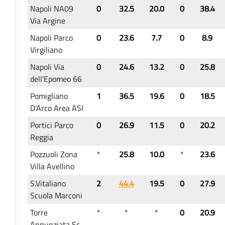
Napoli NA09
0
32.5
20.0
0
38.4
Via Argine
Napoli Parco
0
23.6
7.7
0
8.9
Virgiliano
Napoli Via
0
24.6
13.2
0
25.8
dell'Epomeo 66
Pomigliano
1
36.5
19.6
0
18.5
D’Arco Area ASI
Portici Parco
0
26.9
11.5
0
20.2
Reggia
Pozzuoli Zona
*
25.8
10.0
*
23.6
Villa Avellino
S.Vitaliano
2
44.4
19.5
0
27.9
Scuola Marconi
Torre
*
*
*
0
20.9
Annunziata Sc.