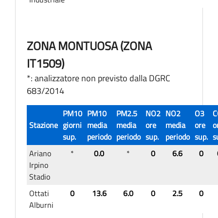
ZONA MONTUOSA (ZONA
IT1509)
*: analizzatore non previsto dalla DGRC
683/2014
PM10
PM10
PM2.5
NO2
NO2
O3
C
Stazione
giorni
media
media
ore
media
ore
o
sup.
periodo
periodo
sup.
periodo
sup.
s
Ariano
*
0.0
*
0
6.6
0
Irpino
Stadio
Ottati
0
13.6
6.0
0
2.5
0
Alburni