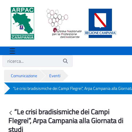
Comunicazione
Eventi
“Le crisi bradisismiche dei Campi Flegrei”, Arpa Campania alla Giornata
“Le crisi bradisismiche dei Campi Flegre
“Le crisi bradisismiche dei Campi
Indietro
Flegrei”, Arpa Campania alla Giornata di
studi