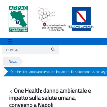
News
One Health: danno ambientale e impatto sulla salute umana, convegn
One Health: danno ambientale e impatto
One Health: danno ambientale e
Indietro
impatto sulla salute umana,
convegno a Napoli