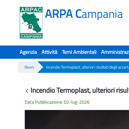
ARPA C
ampania
Agenzia
Attività
Temi Ambientali
Amministraz
News
Incendio Termoplast, ulteriori risultati degli acce
Incendio Termoplast, ulteriori risult
Incendio Termoplast, ulteriori risul
Indietro
Data Pubblicazione: 02-lug-2026