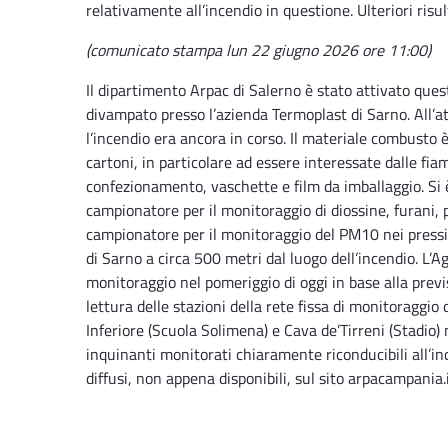
relativamente all’incendio in questione. Ulteriori risu
(comunicato stampa lun 22 giugno 2026 ore 11:00)
Il dipartimento Arpac di Salerno è stato attivato quest
divampato presso l’azienda Termoplast di Sarno. All’att
l’incendio era ancora in corso. Il materiale combusto è
cartoni, in particolare ad essere interessate dalle fia
confezionamento, vaschette e film da imballaggio. S
campionatore per il monitoraggio di diossine, furani, p
campionatore per il monitoraggio del PM10 nei pressi d
di Sarno a circa 500 metri dal luogo dell’incendio. L’A
monitoraggio nel pomeriggio di oggi in base alla previ
lettura delle stazioni della rete fissa di monitoraggio d
Inferiore (Scuola Solimena) e Cava de’Tirreni (Stadio)
inquinanti monitorati chiaramente riconducibili all’in
diffusi, non appena disponibili, sul sito arpacampania.i