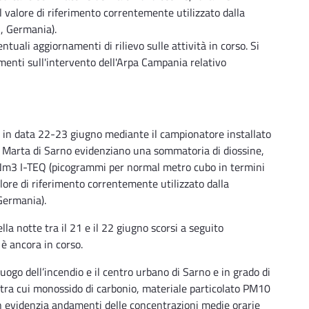
 al valore di riferimento correntemente utilizzato dalla
I, Germania).
ntuali aggiornamenti di rilievo sulle attività in corso. Si
menti sull'intervento dell'Arpa Campania relativo
to in data 22-23 giugno mediante il campionatore installato
lla Marta di Sarno evidenziano una sommatoria di diossine,
pg/Nm3 I-TEQ (picogrammi per normal metro cubo in termini
alore di riferimento correntemente utilizzato dalla
Germania).
lla notte tra il 21 e il 22 giugno scorsi a seguito
 è ancora in corso.
l luogo dell’incendio e il centro urbano di Sarno e in grado di
, tra cui monossido di carbonio, materiale particolato PM10
on evidenzia andamenti delle concentrazioni medie orarie