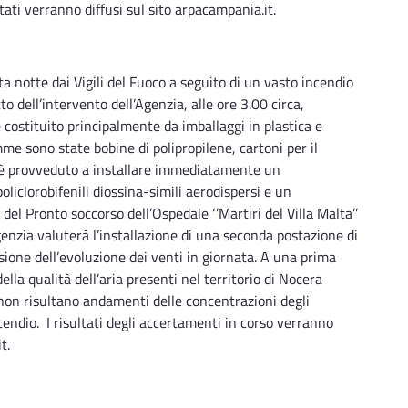
ltati verranno diffusi sul sito arpacampania.it.
a notte dai Vigili del Fuoco a seguito di un vasto incendio
o dell’intervento dell’Agenzia, alle ore 3.00 circa,
 costituito principalmente da imballaggi in plastica e
mme sono state bobine di polipropilene, cartoni per il
i è provveduto a installare immediatamente un
oliclorobifenili diossina-simili aerodispersi e un
el Pronto soccorso dell’Ospedale ‘’Martiri del Villa Malta’’
genzia valuterà l’installazione di una seconda postazione di
sione dell’evoluzione dei venti in giornata. A una prima
ella qualità dell’aria presenti nel territorio di Nocera
 non risultano andamenti delle concentrazioni degli
cendio. I risultati degli accertamenti in corso verranno
t.