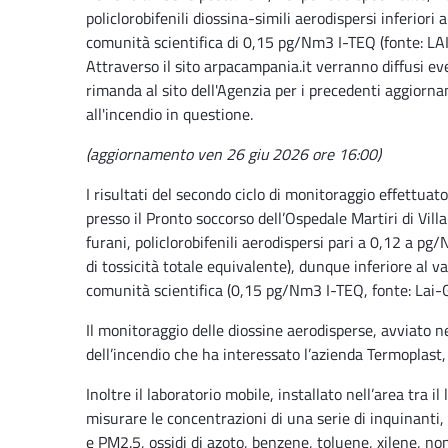
policlorobifenili diossina-simili aerodispersi inferiori
comunità scientifica di 0,15 pg/Nm3 I-TEQ (fonte: LA
Attraverso il sito arpacampania.it verranno diffusi eve
rimanda al sito dell'Agenzia per i precedenti aggiorna
all'incendio in questione.
(aggiornamento ven 26 giu 2026 ore 16:00)
I risultati del secondo ciclo di monitoraggio effettua
presso il Pronto soccorso dell’Ospedale Martiri di Vi
furani, policlorobifenili aerodispersi pari a 0,12 a 
di tossicità totale equivalente), dunque inferiore al v
comunità scientifica (0,15 pg/Nm3 I-TEQ, fonte: Lai-
Il monitoraggio delle diossine aerodisperse, avviato ne
dell’incendio che ha interessato l’azienda Termoplast,
Inoltre il laboratorio mobile, installato nell’area tra i
misurare le concentrazioni di una serie di inquinanti
e PM2.5, ossidi di azoto, benzene, toluene, xilene, n