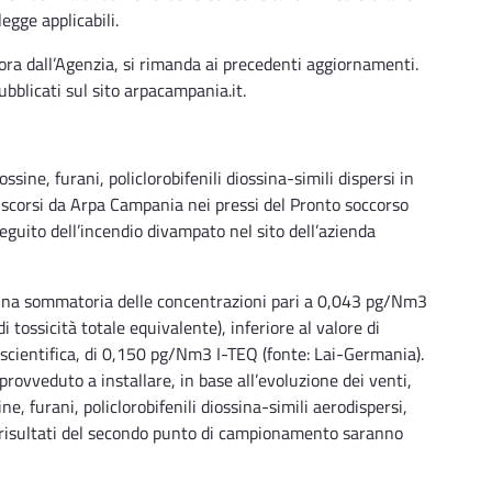
legge applicabili.
ora dall’Agenzia, si rimanda ai precedenti aggiornamenti.
pubblicati sul sito arpacampania.it.
ossine, furani, policlorobifenili diossina-simili dispersi in
o scorsi da Arpa Campania nei pressi del Pronto soccorso
 seguito dell’incendio divampato nel sito dell’azienda
a una sommatoria delle concentrazioni pari a 0,043 pg/Nm3
tossicità totale equivalente), inferiore al valore di
scientifica, di 0,150 pg/Nm3 I-TEQ (fonte: Lai-Germania).
rovveduto a installare, in base all’evoluzione dei venti,
, furani, policlorobifenili diossina-simili aerodispersi,
. I risultati del secondo punto di campionamento saranno