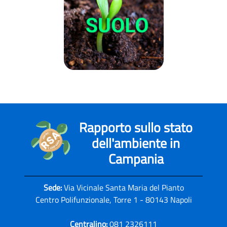
Rapporto sullo stato
dell'ambiente in
Campania
Sede:
Via Vicinale Santa Maria del Pianto
Centro Polifunzionale, Torre 1 - 80143 Napoli
Centralino:
081 2326111