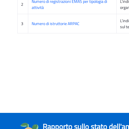
Numero di registrazioni EMAS per tipologia di
L'ind
2
attività
organ
L’ind
3
Numero di istruttorie ARPAC
sul t
Rapporto sullo stato dell'