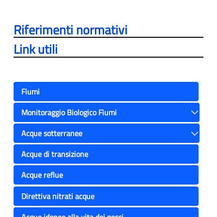
Riferimenti normativi
Link utili
Fiumi
Monitoraggio Biologico Fiumi
Toggle
Acque sotterranee
Toggle
Acque di transizione
Acque reflue
Direttiva nitrati acque
Acque idonee alla vita dei pesci