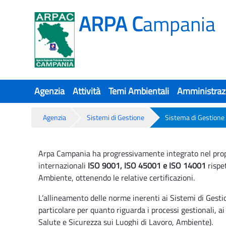
ARPA C
ampania
Agenzia
Attività
Temi Ambientali
Amministraz
Agenzia
Sistemi di Gestione
Sistema di Gestione 
Sistema di Gestione Qualità, Sicur
Arpa Campania ha progressivamente integrato nel propri
internazionali
ISO 9001, ISO 45001 e ISO 14001
rispe
Ambiente, ottenendo le relative certificazioni.
L’allineamento delle norme inerenti ai Sistemi di Gestio
particolare per quanto riguarda i processi gestionali, ai r
Salute e Sicurezza sui Luoghi di Lavoro, Ambiente).