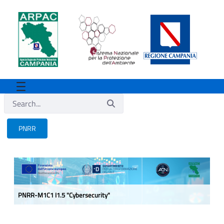
PNRR
PNRR
PNRR-M1C1 I1.5 "Cybersecurity"