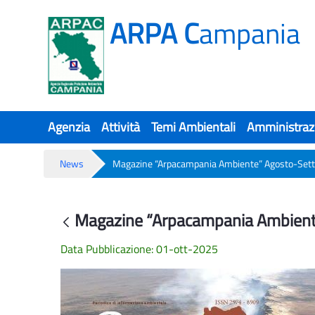
ARPA C
ampania
Agenzia
Attività
Temi Ambientali
Amministraz
News
Magazine “Arpacampania Ambiente” Agosto-Set
Magazine “Arpacampania Ambient
Magazine “Arpacampania Ambient
Back
Data Pubblicazione: 01-ott-2025