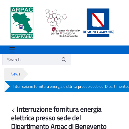
News
Interruzione fornitura energia elettrica presso sede del Dipartiment
Interruzione fornitura energia elettric
Interruzione fornitura energia
Back
elettrica presso sede del
Dipartimento Arpac di Benevento