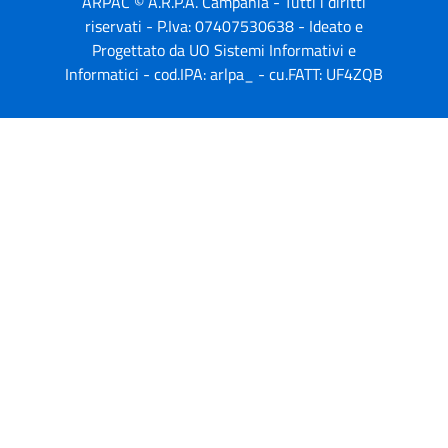
ARPAC © A.R.P.A. Campania - Tutti i diritti
riservati - P.Iva: 07407530638 - Ideato e
Progettato da UO Sistemi Informativi e
Informatici - cod.IPA: arlpa_ - cu.FATT: UF4ZQB