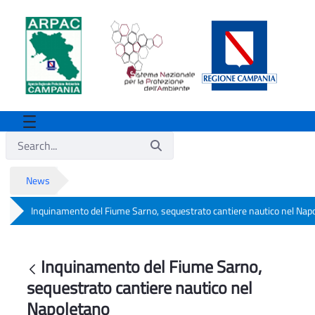
News
Inquinamento del Fiume Sarno, sequestrato cantiere nautico nel Nap
Inquinamento del Fiume Sarno, sequestr
Inquinamento del Fiume Sarno,
Back
sequestrato cantiere nautico nel
Napoletano