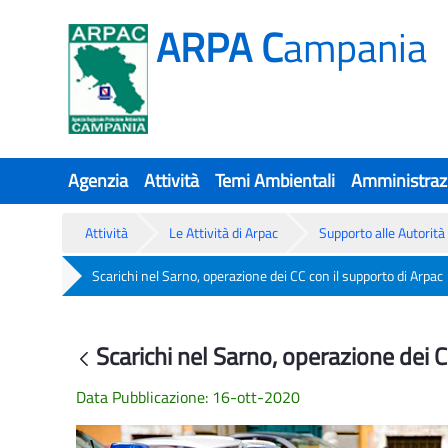
ARPA C
ampania
Agenzia
Attività
Temi Ambientali
Amministraz
Attività
Le Attività di Arpac
Supporto alle Autorità 
Scarichi nel Sarno, operazione dei CC con il supporto di Arpac
Scarichi nel Sarno, operazione dei C
Scarichi nel Sarno, operazione dei C
Back
Data Pubblicazione: 16-ott-2020