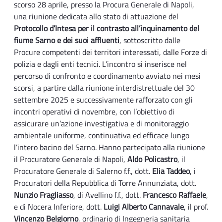
scorso 28 aprile, presso la Procura Generale di Napoli,
una riunione dedicata allo stato di attuazione del
Protocollo d’Intesa per il contrasto all’inquinamento del
fiume Sarno e dei suoi affluenti
, sottoscritto dalle
Procure competenti dei territori interessati, dalle Forze di
polizia e dagli enti tecnici. L’incontro si inserisce nel
percorso di confronto e coordinamento avviato nei mesi
scorsi, a partire dalla riunione interdistrettuale del 30
settembre 2025 e successivamente rafforzato con gli
incontri operativi di novembre, con l’obiettivo di
assicurare un’azione investigativa e di monitoraggio
ambientale uniforme, continuativa ed efficace lungo
l’intero bacino del Sarno. Hanno partecipato alla riunione
il Procuratore Generale di Napoli,
Aldo Policastro
, il
Procuratore Generale di Salerno f.f., dott.
Elia Taddeo
, i
Procuratori della Repubblica di Torre Annunziata, dott.
Nunzio Fragliasso
, di Avellino f.f., dott.
Francesco Raffaele
,
e di Nocera Inferiore, dott.
Luigi Alberto Cannavale
, il prof.
Vincenzo Belgiorno
, ordinario di Ingegneria sanitaria