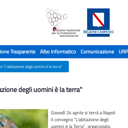
ione Trasparente
Albo Informatico
Comunicazione
UR
"L'abitazione degli uomini è la terra"
ione degli uomini è la terra"
ione degli uomini è la terra"
Giovedì 24 aprile si terrà a Napoli
il convegno “L’abitazione degli
uomini è la Terra”, organizzato