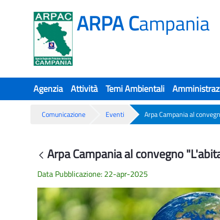
ARPA C
ampania
Agenzia
Attività
Temi Ambientali
Amministraz
Comunicazione
Eventi
Arpa Campania al convegno 
Arpa Campania al convegno "L'abitaz
Arpa Campania al convegno "L'abitaz
Back
Data Pubblicazione: 22-apr-2025