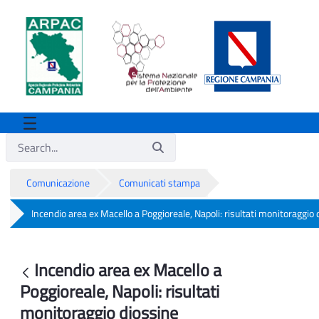
Comunicazione
Comunicati stampa
Incendio area ex Macello a Poggioreale, Napoli: risultati monitoraggio 
Incendio area ex Macello a Poggioreale, 
Incendio area ex Macello a
Back
Poggioreale, Napoli: risultati
monitoraggio diossine