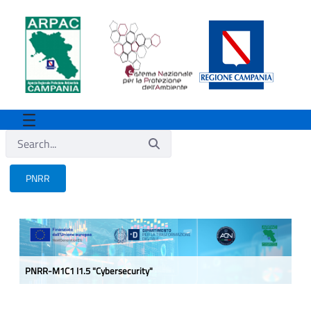
PNRR
PNRR
PNRR-M1C1 I1.5 "Cybersecurity"