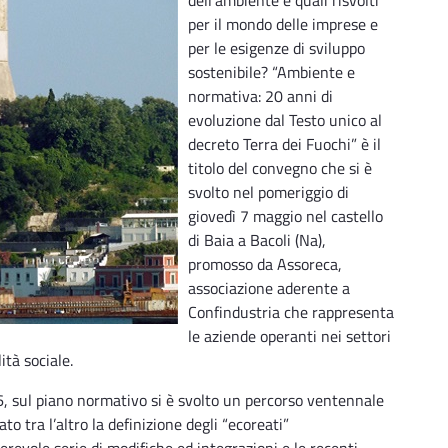
per il mondo delle imprese e
per le esigenze di sviluppo
sostenibile? “Ambiente e
normativa: 20 anni di
evoluzione dal Testo unico al
decreto Terra dei Fuochi” è il
titolo del convegno che si è
svolto nel pomeriggio di
giovedì 7 maggio nel castello
di Baia a Bacoli (Na),
promosso da Assoreca,
associazione aderente a
Confindustria che rappresenta
le aziende operanti nei settori
ità sociale.
6, sul piano normativo si è svolto un percorso ventennale
to tra l’altro la definizione degli “ecoreati”
erevole serie di modifiche ed integrazioni e le recenti