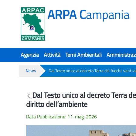
ARPA C
ampania
Agenzia
Attività
Temi Ambientali
Amministraz
News
Dal Testo unico al decreto Terra dei fuochi: venti a
Dal Testo unico al decreto Terra dei 
Dal Testo unico al decreto Terra de
Back
diritto dell’ambiente
Data Pubblicazione: 11-mag-2026