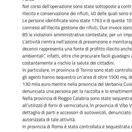
Nel corso dell’operazione sono state sottoposte a contr
illecito e conservazione dei rifiuti, 40 delle quali sono 
Le persone identificate sono state 1763 e di queste 103
connessi all’illecita gestione dei rifiuti. Due invece son
85 le violazioni amministrative contestate, per un imp
L’attività rientra nell’azione di prevenzione e monitora
decenni rappresenta una fonte di profitto illecito anche
ambientali”, infatti, oltre che procurare facili guadagni
costantemente a rischio la salute dei cittadini.
In particolare, in provincia di Torino sono stati controlla
gli agenti hanno sequestro un’area di oltre 1500 mq, 
130 mila euro mentre nella provincia del Verbania Cusio 
denunciata una persona per la raccolta e lo smaltimento d
Nella provincia di Reggio Calabria sono state sequestr
all’utilizzo di forni di verniciatura. In provincia di Vib
dettaglio di parti e accessori di autoveicoli, denunciato 
autorizzata di tale attività.
In provincia di Roma è stata controllata e sequestrata 