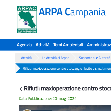
ARPA C
ampania
Agenzia
Attività
Temi Ambientali
Amministraz
Attività
Le Attività di Arpac
Supporto alle Autorità 
Rifiuti: maxioperazione contro stoccaggio illecito e smaltime
Rifiuti: maxioperazione contro stoc
Rifiuti: maxioperazione contro stoc
Back
Data Pubblicazione: 20-mag-2024