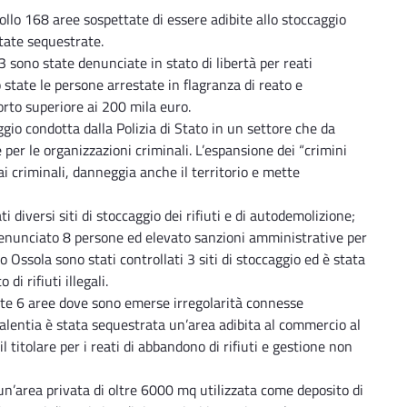
ollo 168 aree sospettate di essere adibite allo stoccaggio
state sequestrate.
 sono state denunciate in stato di libertà per reati
o state le persone arrestate in flagranza di reato e
orto superiore ai 200 mila euro.
ggio condotta dalla Polizia di Stato in un settore che da
 per le organizzazioni criminali. L’espansione dei “crimini
 ai criminali, danneggia anche il territorio e mette
ti diversi siti di stoccaggio dei rifiuti e di autodemolizione;
denunciato 8 persone ed elevato sanzioni amministrative per
Ossola sono stati controllati 3 siti di stoccaggio ed è stata
i rifiuti illegali.
ate 6 aree dove sono emerse irregolarità connesse
o Valentia è stata sequestrata un’area adibita al commercio al
il titolare per i reati di abbandono di rifiuti e gestione non
un’area privata di oltre 6000 mq utilizzata come deposito di