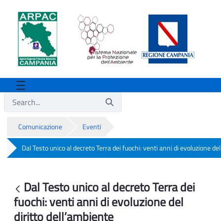
Comunicazione
Eventi
Dal Testo unico al decreto Terra dei fuochi: venti anni di evoluzione del
Dal Testo unico al decreto Terra dei fuoc
Dal Testo unico al decreto Terra dei
Back
fuochi: venti anni di evoluzione del
diritto dell’ambiente