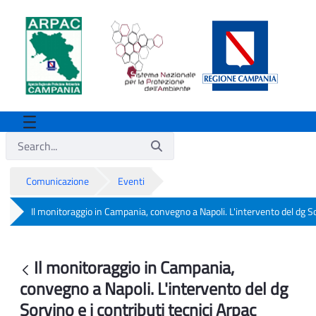
Comunicazione
Eventi
Il monitoraggio in Campania, convegno a Napoli. L'intervento del dg Sor
Il monitoraggio in Campania, convegno a 
Il monitoraggio in Campania,
Back
convegno a Napoli. L'intervento del dg
Sorvino e i contributi tecnici Arpac