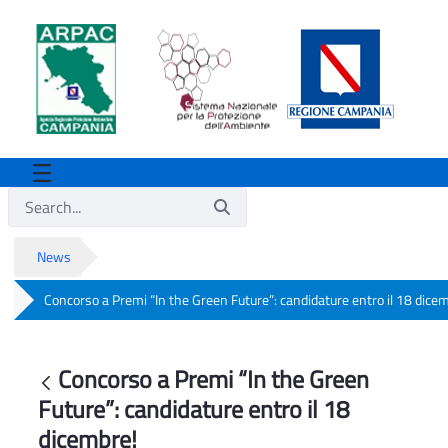
News
Concorso a Premi “In the Green Future”: candidature entro il 18 dice
Concorso a Premi “In the Green Future”:
Concorso a Premi “In the Green
Back
Future”: candidature entro il 18
dicembre!