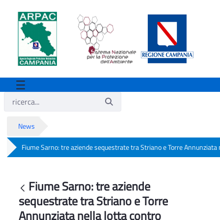
News
Fiume Sarno: tre aziende sequestrate tra Striano e Torre Annunziata n
Fiume Sarno: tre aziende sequestrate tr
Fiume Sarno: tre aziende
Indietro
sequestrate tra Striano e Torre
Annunziata nella lotta contro