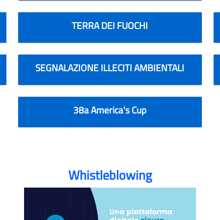
TERRA DEI FUOCHI
SEGNALAZIONE ILLECITI AMBIENTALI
38a America's Cup
Whistleblowing