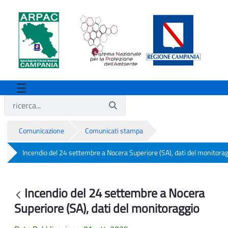
Comunicazione
Comunicati stampa
Incendio del 24 settembre a Nocera Superiore (SA), dati del monitora
Incendio del 24 settembre a Nocera Supe
Incendio del 24 settembre a Nocera
Indietro
Superiore (SA), dati del monitoraggio