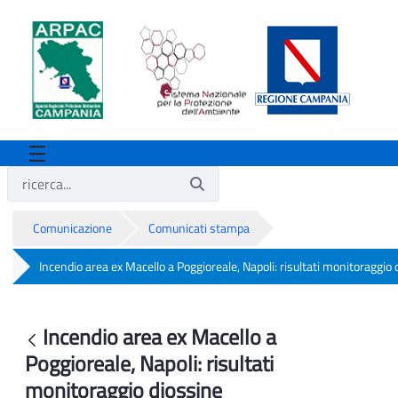
Comunicazione
Comunicati stampa
Incendio area ex Macello a Poggioreale, Napoli: risultati monitoraggio 
Incendio area ex Macello a Poggioreale, 
Incendio area ex Macello a
Indietro
Poggioreale, Napoli: risultati
monitoraggio diossine