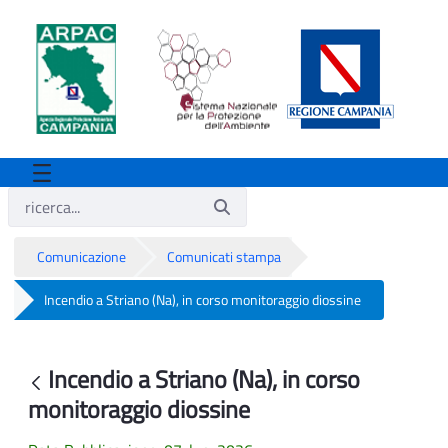
Comunicazione
Comunicati stampa
Incendio a Striano (Na), in corso monitoraggio diossine
Incendio a Striano (Na), in corso monito
Incendio a Striano (Na), in corso
Indietro
monitoraggio diossine